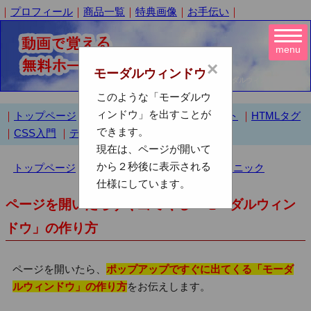
｜
プロフィール
｜
商品一覧
｜
特典画像
｜
お手伝い
｜
menu
×
モーダルウィンドウ
モーダルウィンドウの作り方
このような「モーダルウ
ィンドウ」を出すことが
｜
トップページ
｜
基礎知識
｜
ホームページソフト
｜
HTMLタグ
できます。
｜
CSS入門
｜
テクニック集
｜
現在は、ページが開いて
から２秒後に表示される
トップページ
>
ホームページ作成で使えるテクニック
仕様にしています。
ページを開いたらすぐ出てくる「モーダルウィン
ドウ」の作り方
ページを開いたら、
ポップアップですぐに出てくる「モーダ
ルウィンドウ」の作り方
をお伝えします。