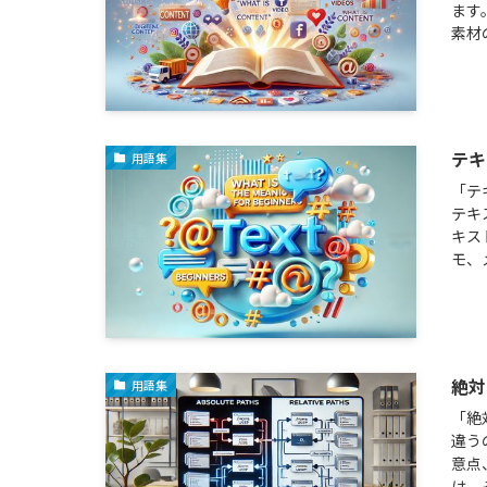
ます
素材
テキ
用語集
「テ
テキ
キス
モ、
絶対
用語集
「絶
違う
意点
は、