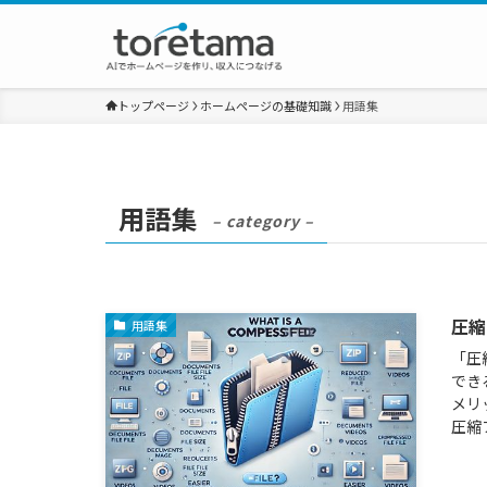
トップページ
ホームページの基礎知識
用語集
用語集
– category –
圧縮
用語集
「圧
でき
メリ
圧縮