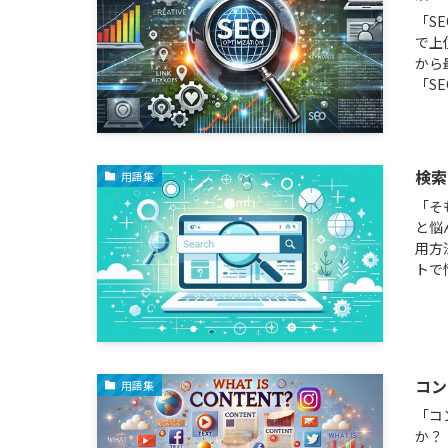
「S
で上
から
「S
検索
用語集
「そ
と悩
用方
トで
コン
用語集
「コ
か？