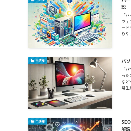
説
「ハ
ウェ
ード
りや
パソ
用語集
「パ
った
など
常生
SE
用語集
解説