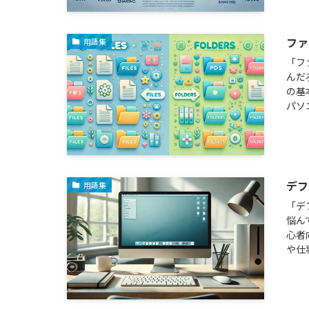
ファ
用語集
「フ
んだ
の基
パソ
デフ
用語集
「デ
悩ん
心者
や仕