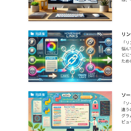
リン
用語集
「リ
悩ん
どに
ため
ソー
用語集
「ソ
違う
グラ
ピュ