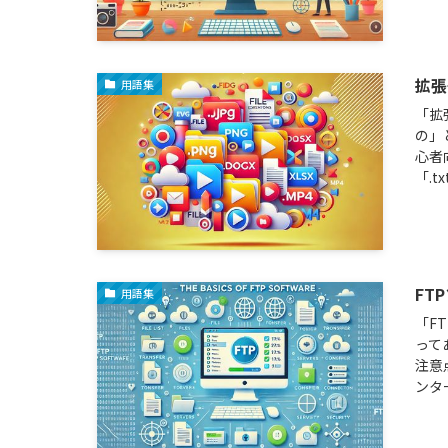
拡張
用語集
「拡
の」
心者
「.t
FT
用語集
「F
って
注意
ンタ