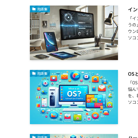
イン
用語集
「イ
うの
ウン
ソコ
OS
用語集
「O
悩ん
を、
ソコ
ハー
用語集