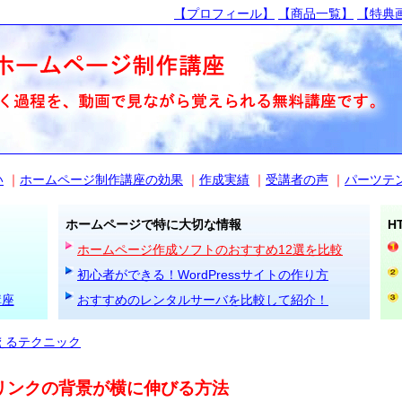
【プロフィール】
【商品一覧】
【特典
い
｜
ホームページ制作講座の効果
｜
作成実績
｜
受講者の声
｜
パーツテ
ホームページで特に大切な情報
H
ホームページ作成ソフトのおすすめ12選を比較
初心者ができる！WordPressサイトの作り方
講座
おすすめのレンタルサーバを比較して紹介！
えるテクニック
リンクの背景が横に伸びる方法