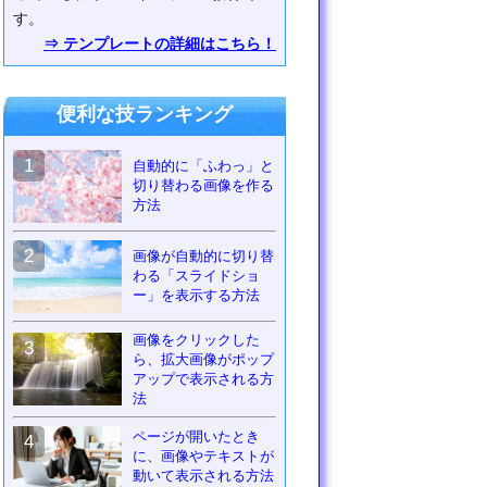
す。
⇒ テンプレートの詳細はこちら！
便利な技ランキング
1
自動的に「ふわっ」と
切り替わる画像を作る
方法
2
画像が自動的に切り替
わる「スライドショ
ー」を表示する方法
画像をクリックした
3
ら、拡大画像がポップ
アップで表示される方
法
ページが開いたとき
4
に、画像やテキストが
動いて表示される方法