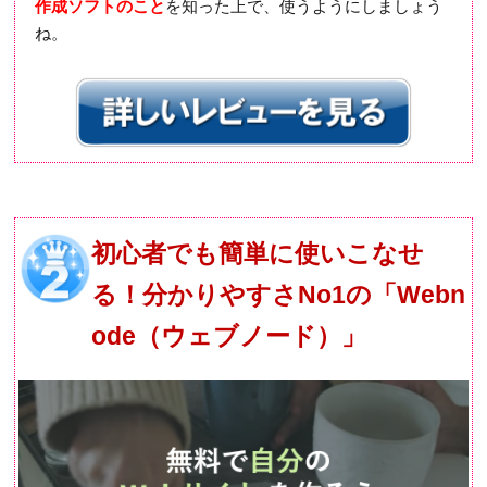
作成ソフトのこと
を知った上で、使うようにしましょう
ね。
初心者でも簡単に使いこなせ
る！分かりやすさNo1の「Webn
ode（ウェブノード）」