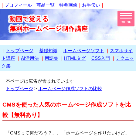
｜
プロフィール
｜
商品一覧
｜
特典画像
｜
お手伝い
｜
menu
おすすめのCMSを比較
｜
トップページ
｜
基礎知識
｜
ホームページソフト
｜
スマホサイ
ト講座
｜
AI活用法
｜
用語集
｜
HTMLタグ
｜
CSS入門
｜
テクニッ
ク集
｜
本ページは広告が含まれています
トップページ
>
ホームページ作成ソフトの比較
CMSを使った人気のホームぺージ作成ソフトを比
較【無料あり】
「CMSって何だろう？」、「ホームページを作りたいけど、